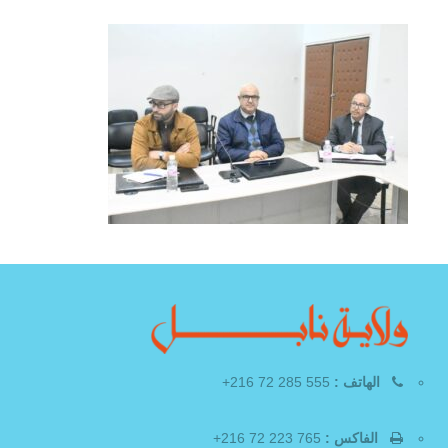
الهاتف :
555 285 72 216+
الفاكس :
765 223 72 216+