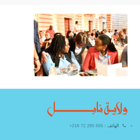
الهاتف :
555 285 72 216+