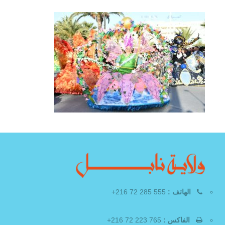
الهاتف :
555 285 72 216+
الفاكس :
765 223 72 216+