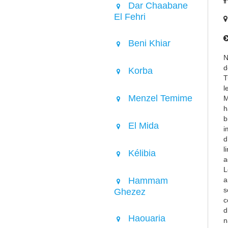
Dar Chaabane
El Fehri
Beni Khiar
N
d
Korba
T
l
Menzel Temime
M
h
b
El Mida
i
d
l
Kélibia
a
L
Hammam
a
s
Ghezez
c
d
Haouaria
n