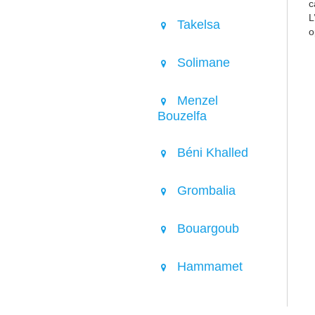
c
L
Takelsa
o
Solimane
Menzel
Bouzelfa
Béni Khalled
Grombalia
Bouargoub
Hammamet