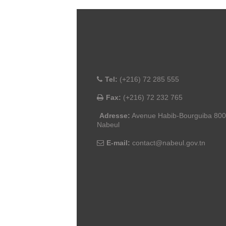
Tel:
(+216) 72 285 555
Fax:
(+216) 72 232 765
Adresse:
Avenue Habib-Bourguiba 80
Nabeul
E-mail:
contact@nabeul.gov.tn