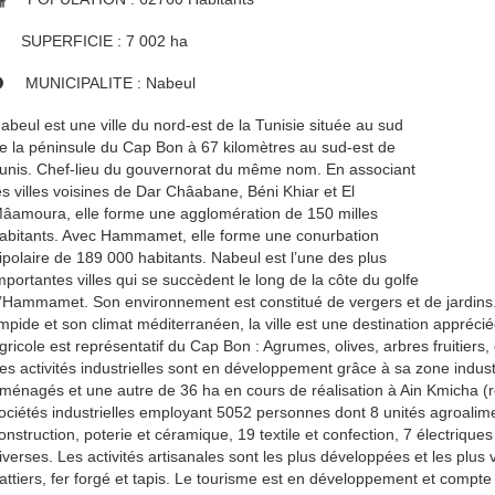
SUPERFICIE : 7 002 ha
MUNICIPALITE : Nabeul
abeul est une ville du nord-est de la Tunisie située au sud
e la péninsule du Cap Bon à 67 kilomètres au sud-est de
unis. Chef-lieu du gouvernorat du même nom. En associant
es villes voisines de Dar Châabane, Béni Khiar et El
âamoura, elle forme une agglomération de 150 milles
abitants. Avec Hammamet, elle forme une conurbation
ipolaire de 189 000 habitants. Nabeul est l’une des plus
mportantes villes qui se succèdent le long de la côte du golfe
’Hammamet. Son environnement est constitué de vergers et de jardins.
impide et son climat méditerranéen, la ville est une destination appréc
gricole est représentatif du Cap Bon : Agrumes, olives, arbres fruitiers
es activités industrielles sont en développement grâce à sa zone indust
ménagés et une autre de 36 ha en cours de réalisation à Ain Kmicha 
ociétés industrielles employant 5052 personnes dont 8 unités agroalim
onstruction, poterie et céramique, 19 textile et confection, 7 électriqu
iverses. Les activités artisanales sont les plus développées et les plus 
attiers, fer forgé et tapis. Le tourisme est en développement et compte