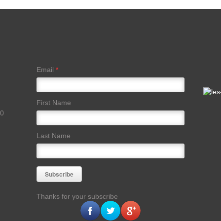
Email
*
First Name
00
Last Name
Thanks for your subscribe