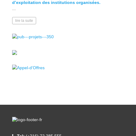
d’exploitation des institutions organisées.
lire l
...
lire la suite