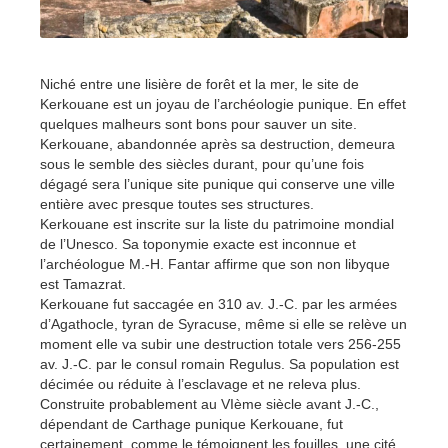
Niché entre une lisière de forêt et la mer, le site de
Kerkouane est un joyau de l’archéologie punique. En effet
quelques malheurs sont bons pour sauver un site.
Kerkouane, abandonnée après sa destruction, demeura
sous le semble des siècles durant, pour qu’une fois
dégagé sera l’unique site punique qui conserve une ville
entière avec presque toutes ses structures.
Kerkouane est inscrite sur la liste du patrimoine mondial
de l’Unesco. Sa toponymie exacte est inconnue et
l’archéologue M.-H. Fantar affirme que son non libyque
est Tamazrat.
Kerkouane fut saccagée en 310 av. J.-C. par les armées
d’Agathocle, tyran de Syracuse, même si elle se relève un
moment elle va subir une destruction totale vers 256-255
av. J.-C. par le consul romain Regulus. Sa population est
décimée ou réduite à l’esclavage et ne releva plus.
Construite probablement au VIème siècle avant J.-C.,
dépendant de Carthage punique Kerkouane, fut
certainement, comme le témoignent les fouilles, une cité