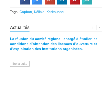
Tags:
Capbon
,
Kélibia
,
Kerkouane
Actualités
La réunion du comité régional, chargé d’étudier les
Défini
conditions d’obtention des licences d’ouverture et
d’exploitation des institutions organisées.
lire l
...
lire la suite