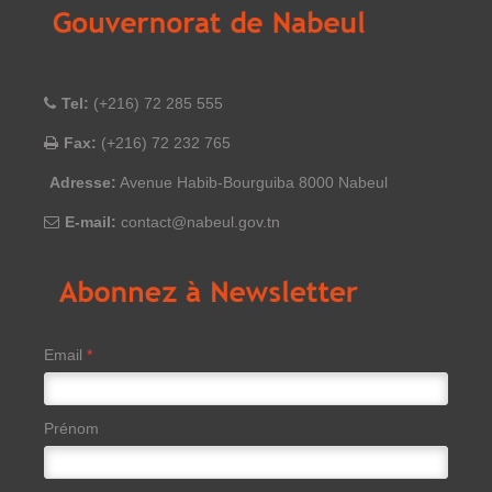
Tel:
(+216) 72 285 555
Fax:
(+216) 72 232 765
Adresse:
Avenue Habib-Bourguiba 8000 Nabeul
E-mail:
contact@nabeul.gov.tn
Email
*
Prénom