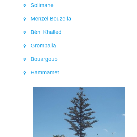
Solimane
Menzel Bouzelfa
Béni Khalled
Grombalia
Bouargoub
Hammamet