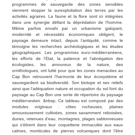
programmes de sauvegarde des zones sensibles
viennent stopper la surexploitation des terres par les
activités agraires. La faune et la flore sont ici intégrées
dans une synergie défiant la déprédation de l’homme.
Même parfois envahi par un urbanisme galopant,
modernité et nécessités économiques obligent, le
paysage demeure intact, depuis l’antiquité, comme le
témoigne les recherches archéologiques et les études
géographiques. Les programmes euro-méditerranéens,
les efforts de l’Etat, la patience et l’abnégation des
écologistes, les amoureux de la nature, des
ornithologues, ont lutté pour que les zones menacées au
Cap Bon retrouvent l’harmonie de leur écosystème et
sauvegardent sa biodiversité. Son biotope et ses reliefs
ainsi que l’adéquation nature et occupation du sol font du
paysage au Cap Bon une sorte de répertoire du paysage
méditerranéen. &nbsp; Ce tableau est composé par des
modules originaux : côtes rocheuses, plaines
amoureusement cultivées, zones savamment reboisées,
dunes, retenues d’eau, montagnes, plages sablonneuses
qui s’étirent dans leur coquetterie immaculée aux eaux
calmes, monticules de pierres volcaniques dont l’être