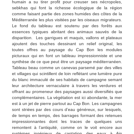
humain a su tirer profit pour creuser ses nécropoles,
sebkhas qui font la richesse écologique de la région
comme faisant partie des zones humides des côtes de la
Méditerranée les plus visitées par les oiseaux migrateurs.
Le fond du tableau est soutenu par des forêts aux
essences typiques abritant des animaux sauvés de la
disparition. Les garrigues et maquis, vallons et plateaux
ajoutent des touches dessinant un relief original, les
toutes offres au paysage du Cap Bon les modules
picturaux qui en font un tableau impressionniste et une
synthèse de ce que peut être un paysage méditerranéen.
Tableau beau comme un canevas parsemé par des villes
et villages qui scintillent de loin reflétant une lumière pure
du blanc immaculé de ses habitats de campagne semant
leur architecture vernaculaire à travers les verdures et
offrant au promeneur des paysages aussi diversifiés que
complémentaires. La végétation est ici abondante, la mer
est à un jet de pierre partout au Cap Bon. Les campagnes
sont striées par des cours d’eau généreux, sur lesquels,
de temps en temps, des barrages formant des retenues
impressionnantes dont les traces de quelques uns
remontent à l’antiquité, comme on le voit encore aux
systèmes ingénieux de captation des eaux à Ain