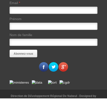
Email
*
Prénom
Nom de famille
Direction de Développement Régional De Nabeul
- Designed by
AAKomunication
© [2015]