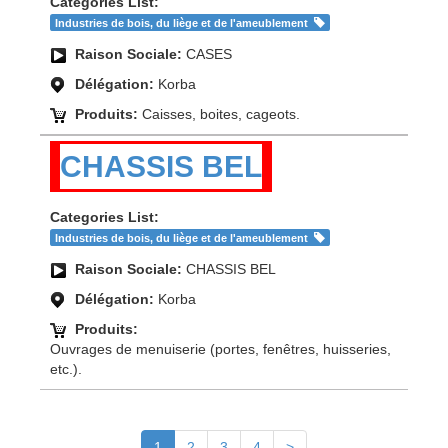
Categories List:
Industries de bois, du liège et de l'ameublement
Raison Sociale:
CASES
Délégation:
Korba
Produits:
Caisses, boites, cageots.
CHASSIS BEL
Categories List:
Industries de bois, du liège et de l'ameublement
Raison Sociale:
CHASSIS BEL
Délégation:
Korba
Produits:
Ouvrages de menuiserie (portes, fenêtres, huisseries,
etc.).
1
2
3
4
>