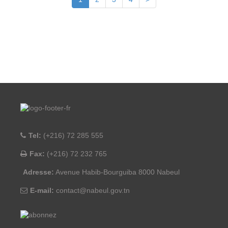
Tel:
(+216) 72 285 555
Fax:
(+216) 72 232 765
Adresse:
Avenue Habib-Bourguiba 8000 Nabeul
E-mail:
contact@nabeul.gov.tn