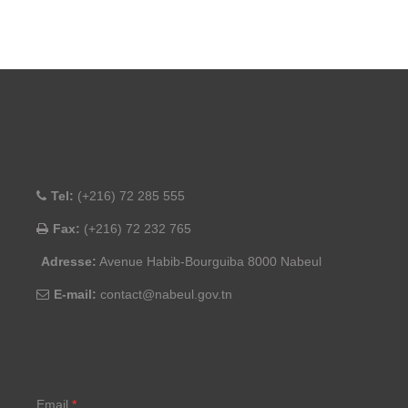
Tel:
(+216) 72 285 555
Fax:
(+216) 72 232 765
Adresse:
Avenue Habib-Bourguiba 8000 Nabeul
E-mail:
contact@nabeul.gov.tn
Email
*