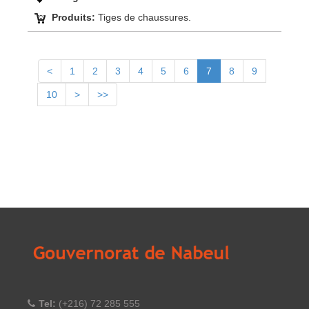
Produits:
Tiges de chaussures.
<
1
2
3
4
5
6
7
8
9
10
>
>>
Tel:
(+216) 72 285 555