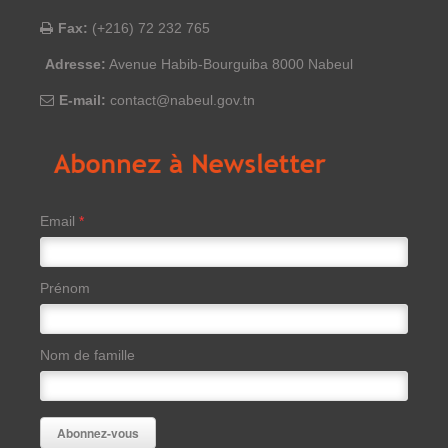
Fax:
(+216) 72 232 765
Adresse:
Avenue Habib-Bourguiba 8000 Nabeul
E-mail:
contact@nabeul.gov.tn
Email
*
Prénom
Nom de famille