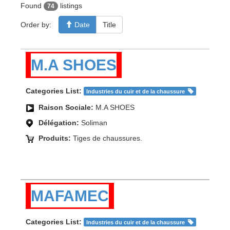
Found
listings
74
Order by:
Date
Title
M.A SHOES
Categories List:
Industries du cuir et de la chaussure
Raison Sociale:
M.A SHOES
Délégation:
Soliman
Produits:
Tiges de chaussures.
MAFAMEC
Categories List:
Industries du cuir et de la chaussure