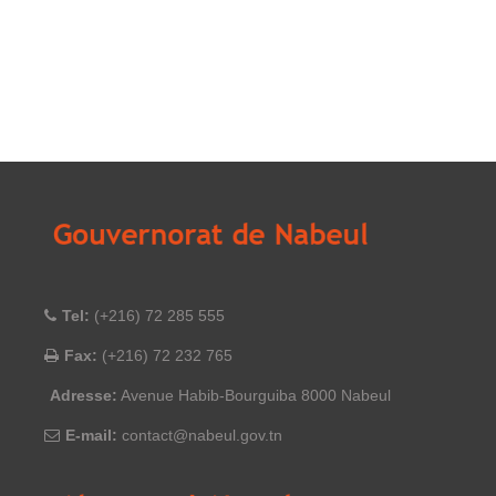
Tel:
(+216) 72 285 555
Fax:
(+216) 72 232 765
Adresse:
Avenue Habib-Bourguiba 8000 Nabeul
E-mail:
contact@nabeul.gov.tn