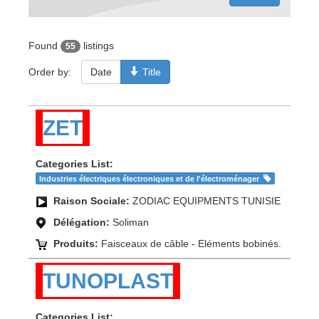
Found
listings
55
Order by:
Date
Title
ZET
Categories List:
Industries électriques électroniques et de l'électroménager
Raison Sociale:
ZODIAC EQUIPMENTS TUNISIE
Délégation:
Soliman
Produits:
Faisceaux de câble - Eléments bobinés.
TUNOPLAST
Categories List: