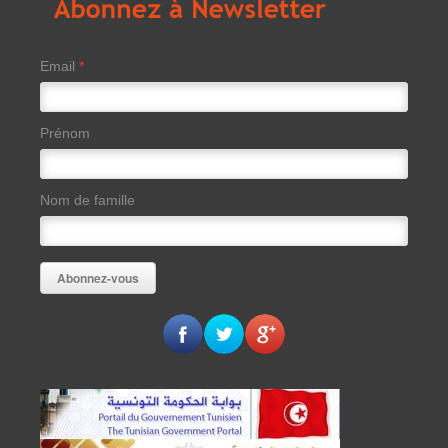
Email
*
Prénom
Nom de famille