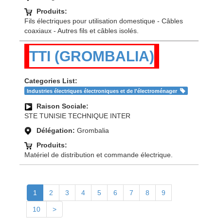
Produits:
Fils électriques pour utilisation domestique - Câbles
coaxiaux - Autres fils et câbles isolés.
TTI (GROMBALIA)
Categories List:
Industries électriques électroniques et de l'électroménager
Raison Sociale:
STE TUNISIE TECHNIQUE INTER
Délégation:
Grombalia
Produits:
Matériel de distribution et commande électrique.
1
2
3
4
5
6
7
8
9
10
>