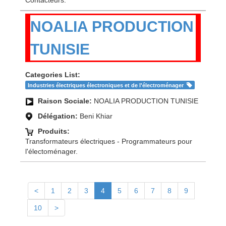
NOALIA PRODUCTION
TUNISIE
Categories List:
Industries électriques électroniques et de l'électroménager
Raison Sociale:
NOALIA PRODUCTION TUNISIE
Délégation:
Beni Khiar
Produits:
Transformateurs électriques - Programmateurs pour
l'électoménager.
<
1
2
3
4
5
6
7
8
9
10
>