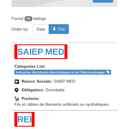
Found
listings
55
Order by:
Date
Title
SAIEP MED
Categories List:
Industries électriques électroniques et de l'électroménager
Raison Sociale:
SAIEP MED
Délégation:
Grombalia
Produits:
Fils et câbles de filaments artificiels ou synthétiques.
REI