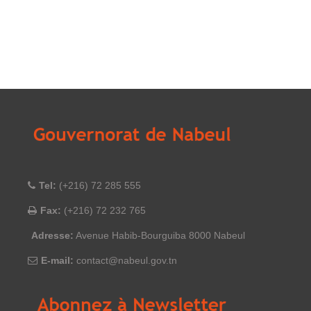
Tel:
(+216) 72 285 555
Fax:
(+216) 72 232 765
Adresse:
Avenue Habib-Bourguiba 8000 Nabeul
E-mail:
contact@nabeul.gov.tn