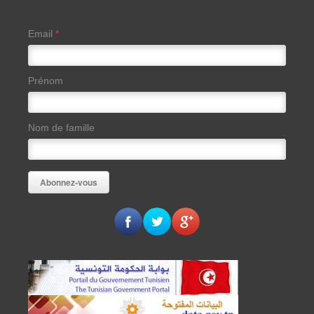
Email
*
Prénom
Nom de famille