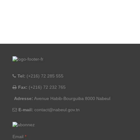
Tel:
(+216) 72 285 555
Fax:
(+216) 72 232 765
Adresse:
Avenue Habib-Bourguiba 8000 Nabeul
E-mail:
contact@nabeul.gov.tn
Email
*