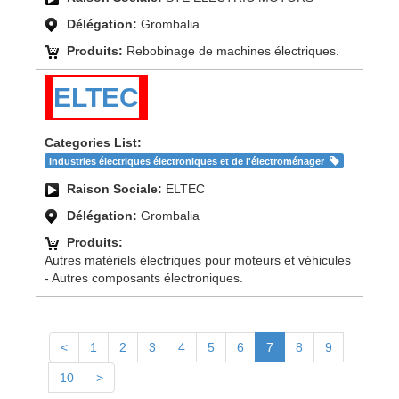
Délégation:
Grombalia
Produits:
Rebobinage de machines électriques.
ELTEC
Categories List:
Industries électriques électroniques et de l'électroménager
Raison Sociale:
ELTEC
Délégation:
Grombalia
Produits:
Autres matériels électriques pour moteurs et véhicules
- Autres composants électroniques.
<
1
2
3
4
5
6
7
8
9
10
>