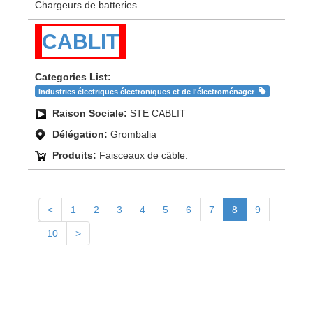
Chargeurs de batteries.
CABLIT
Categories List:
Industries électriques électroniques et de l'électroménager
Raison Sociale:
STE CABLIT
Délégation:
Grombalia
Produits:
Faisceaux de câble.
<
1
2
3
4
5
6
7
8
9
10
>