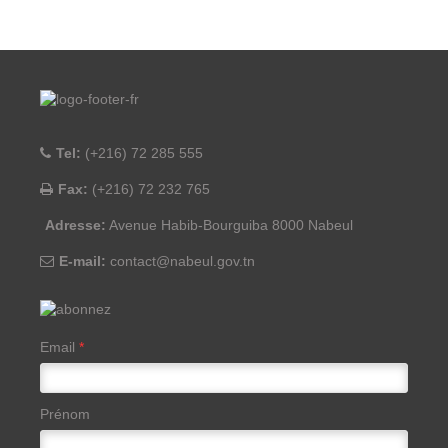
Tel:
(+216) 72 285 555
Fax:
(+216) 72 232 765
Adresse:
Avenue Habib-Bourguiba 8000 Nabeul
E-mail:
contact@nabeul.gov.tn
Email
*
Prénom