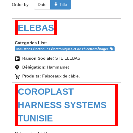
Order by:
Date
Title
ELEBAS
Categories List:
Industries électriques électroniques et de l'électroménager
Raison Sociale:
STE ELEBAS
Délégation:
Hammamet
Produits:
Faisceaux de câble.
COROPLAST
HARNESS SYSTEMS
TUNISIE