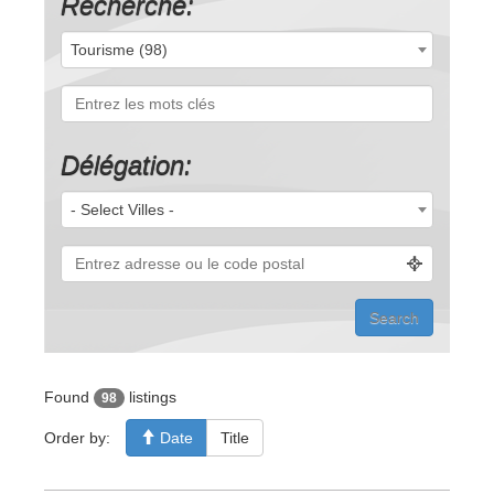
Recherche:
Tourisme (98)
Délégation:
- Select Villes -
Found
listings
98
Order by:
Date
Title