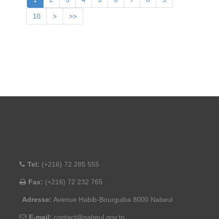
10
>
>>
Tel:
(+216) 72 285 555
Fax:
(+216) 72 232 765
Adresse:
Avenue Habib-Bourguiba 8000 Nabeul
E-mail:
contact@nabeul.gov.tn