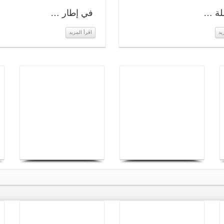
لة …
في إطار …
يد
اقرأ المزيد