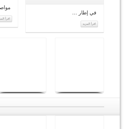
️ مواص
في إطار …
اقرأ المز
اقرأ المزيد