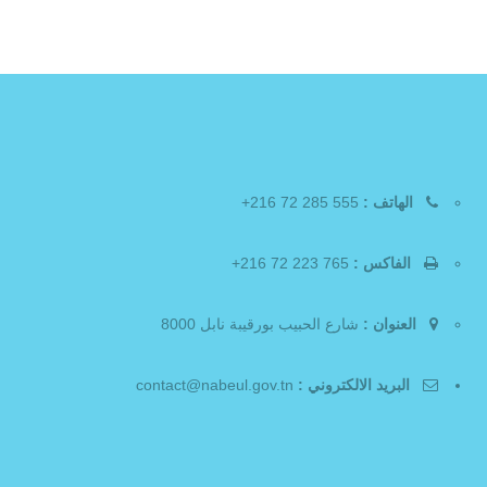
الهاتف :
555 285 72 216+
الفاكس :
765 223 72 216+
العنوان :
شارع الحبيب بورقيبة نابل 8000
البريد الالكتروني :
contact@nabeul.gov.tn