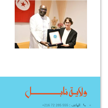
الهاتف :
555 285 72 216+