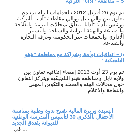
5 – مقاطعة “آدانا” التركية
تم يوم 26 أفريل 2012 بالحمامات ابرام برنامج
تعاون بين والي نابل ووالي مقاطعة “آدانا” التركية
ورئيس بلدية “آدانا” يتعلق بمجالات التربية والفلاحة
والصناعة والتهيئة الترابية والسياحة والتسيير
الاداري والجمعيات غير الحكومية وغرفة التجارة
والصناعة.
6
–
اتفاقيات تو
أمة وشراكة مع مقاطعة “هينو
البلجيكية”
تم يوم 23 أوت 2013 إمضاء إتفاقية تعاون بين
ولاية نابل ومقاطعة هينو البلجيكية ويتركز التعاون
حول مجالات البيئة والصحة والتكوين المهني
والثقافة والاعلام.
جة في
السيدة وزيرة المالية تفتتح ندوة وطنية بمناسبة
الأحتفال بالذكرى 30 لتأسيس المدرسة الوطنية
للديوانة بفندق الجديد
في ...
 المزيد