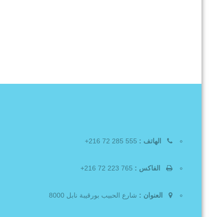
الهاتف :
555 285 72 216+
الفاكس :
765 223 72 216+
العنوان :
شارع الحبيب بورقيبة نابل 8000