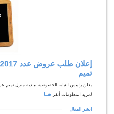
ال
في إطار تطوير .
تميم
يعلن رئييس النيابة الخصوصية ببلدية منزل تمي
لمزيد المعلومات أنقر
هنــا
انشر المقال