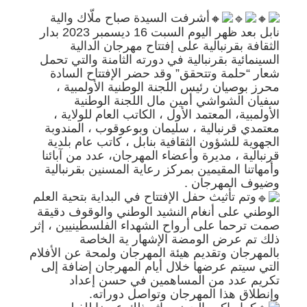
أشرفت السيدة صباح ملّاك والية
نابل بعد ظهر اليوم السبت 16 ديسمبر 2023 بدار
الثقافة بقرنبالية على إفتتاح مهرجان الدالية
السينمائية بقرنبالية في دورته الثامنة والتي تحمل
شعار “حلمة وتتحقق” وقد حضر الإفتتاح السادة
محرز بوصيان رئيس اللجنة الوطنية الأولمبية ،
سفيان الشواشي أمين مال اللجنة الوطنية
الأولمبية، المعتمد الأول ، الكاتب العام للولاية ،
معتمدي قرنبالية ، سليمان وبوعوقوب ، المندوبة
الجهوية للشؤون الثقافية بنابل ، كاتب عام بلدية
قرنبالية ، مديرة وأعضاء المهرجان، عدد من آبائنا
وأمهاتنا المقيمين بمركز رعاية المسنين بقرنبالية
وضيوف المهرجان .
وتم تأثيث حفل الإفتتاح في البداية بتحية العلم
الوطني على أنغام النشيد الوطني والوقوف دقيقة
صمت ترحما على أرواح الشهداء الفلسطينيين ، إثر
ذلك تم عرض الومضة الإشهار ية الخاصة
بالمهرجان وتقديم هيئة المهرجان ولمحة عن الأفلام
التي سيتم عرضها خلال أيام المهرجان إضافة إلى
تكريم عدد من المساهمين في حسن إعداد
وإنطلاق هذا المهرجان وتواصل دوراته.