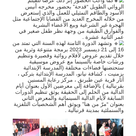
كما واكب الحضور إثر ذلك عرضا للفيلم
الروائي الطويل “قدحة” بحضور مخرجه أنيس
الأسود والطاقم التمثيلي للعمل والذي إستعرض
من خلاله المخرج العديد من القضايا الإجتماعية مثل
الهجرة غير الشرعية وبيع الأعضاء البشرية
والفوارق الطبقية من وجهة نظر طفل صغير في
عمر الثانية عشرة .
وتشهد الدورة الثامنة لهذه السنة التي تمتد من
16 إلى 21 ديسمبر 2023 برمجة متنوعة وثرية من
خلال تقديم عروض لأفلام روائية وقصيرة وتنظيم
ورشات خاصة بالسينما مع عروض موسيقية
ستحتضنها فضاءات مختلفة (المدرسة الإبتدائية
بزمنيت ، كشافة نيانو، المدرسة الإبتدائية بتركي ،
آثار قرية عين طبرنق ، مركز رعاية المسنين
بقرنبالية ) بالإضافة إلى معرضين الأول بعنوان أيام
الدالية من الحلم إلى الحقيقة يوثق تنظيم الدورات
السابقة لأيام الدالية السينمائية والمعرض الثاني
بعنوان “مرّ من هنا” ويوثق أهم الشخصيات التلفزية
والسنملئية بمدينة قرنبالية .