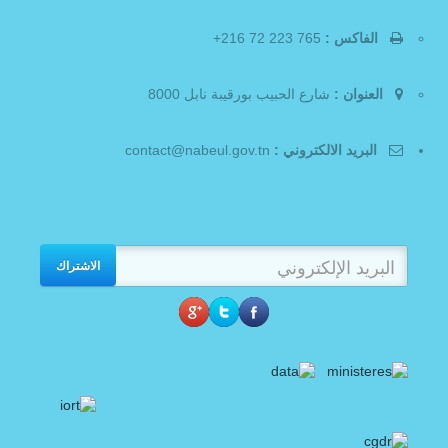
الفاكس :
765 223 72 216+
العنوان :
شارع الحبيب بورقيبة نابل 8000
البريد الالكتروني :
contact@nabeul.gov.tn
الاشتراك