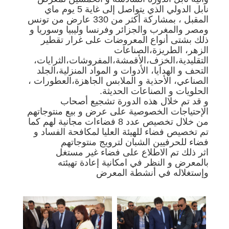
نابل الدولي الذي يتواصل إلى غاية 5 يوم ماي
المقبل ، بمشاركة أكثر من 330 عارض من تونس
ومصر والمغرب والجزائر وفرنسا وليبيا وسوريا و
ذلك بشتى أنواع المعروضات على غرار تقطير
الزهر، الطريزة،الصناعات
التقليدية،الخزف،الأقمشة،المفروشات،الثرايات،
التحف و الهدايا، الأدوات و المواد المنزلية،الجلد
الصناعي، الأحذية و الملابس الجاهزة،العطورات ،
الحلويات و الصناعات الحديثة.
و قد تم خلال هذه الدورة تشجيع أصحاب
الإحتياجات الخصوصية على عرض و بيع منتوجاتهم
من خلال تخصيص عدد 8 فضاءات مجانية لهم كما
تم تخصيص فضاء للهيئة العليا لمكافحة الفساد و
فضاء للحرفيين الشبان لترويج منتوجاتهم
اثر ذلك تم الاطلاع على فضاء غير مستغل
بالمعرض و النظر في امكانية إعادة تهيئته
وإستغلاله في أنشطة المعرض