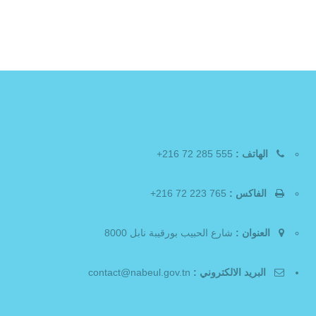
الهاتف :
555 285 72 216+
الفاكس :
765 223 72 216+
العنوان :
شارع الحبيب بورقيبة نابل 8000
البريد الالكتروني :
contact@nabeul.gov.tn