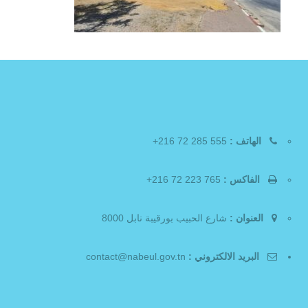
الهاتف :
555 285 72 216+
الفاكس :
765 223 72 216+
العنوان :
شارع الحبيب بورقيبة نابل 8000
البريد الالكتروني :
contact@nabeul.gov.tn