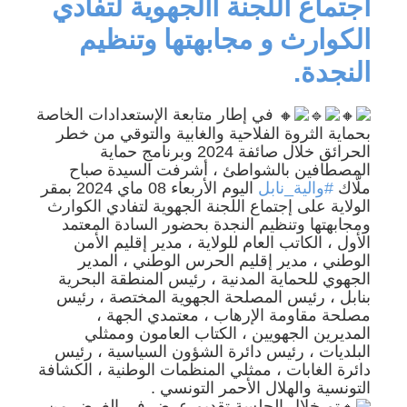
اجتماع اللجنة االجهوية لتفادي
الكوارث و مجابهتها وتنظيم
النجدة.
في إطار متابعة الإستعدادات الخاصة
بحماية الثروة الفلاحية والغابية والتوقي من خطر
الحرائق خلال صائفة 2024 وبرنامج حماية
المصطافين بالشواطئ ، أشرفت السيدة صباح
ملّاك
#والية_نابل
اليوم الأربعاء 08 ماي 2024 بمقر
الولاية على إجتماع اللجنة الجهوية لتفادي الكوارث
ومجابهتها وتنظيم النجدة بحضور السادة المعتمد
الأول ، الكاتب العام للولاية ، مدير إقليم الأمن
الوطني ، مدير إقليم الحرس الوطني ، المدير
الجهوي للحماية المدنية ، رئيس المنطقة البحرية
بنابل ، رئيس المصلحة الجهوية المختصة ، رئيس
مصلحة مقاومة الإرهاب ، معتمدي الجهة ،
المديرين الجهويين ، الكتاب العامون وممثلي
البلديات ، رئيس دائرة الشؤون السياسية ، رئيس
دائرة الغابات ، ممثلي المنظمات الوطنية ، الكشافة
التونسية والهلال الأحمر التونسي .
تم خلال الجلسة تقديم عرض في الغرض من