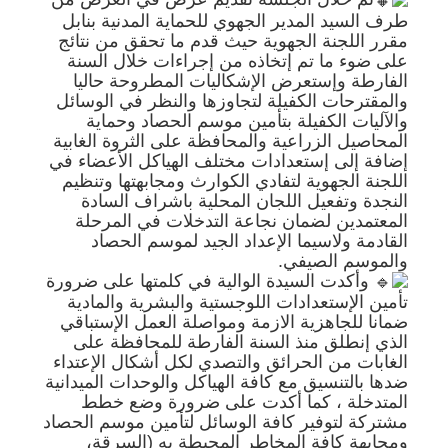
طرف السيد المدير الجهوي للحماية المدنية بنابل
مقرر اللجنة الجهوية حيث قدم ما تحقق من نتائج
على ضوء ما تم إتخاذه من إجراءات خلال السنة
الفارطة وإستعرض الإشكاليات المطروحة حاليا
والمقترحات الكفيلة لتجاوزها والنظر في الوسائل
والآليات الكفيلة بتأمين موسم الحصاد وحماية
المحاصيل الزراعية والمحافظة على الثروة الغابية
إضافة إلى إستعدادات مختلف الهياكل الأعضاء في
اللجنة الجهوية لتفادي الكوارث ومجابهتها وتنظيم
النجدة وتفعيل اللجان المحلية باشراف السادة
المعتمدين لضمان نجاعة التدخلات في المرحلة
القادمة ولاسيما الإعداد الجيد لموسم الحصاد
والموسم الصيفي.
وأكدت السيدة الوالية في كلمتها على ضرورة
تأمين الإستعدادات اللوجستية والبشرية والمادية
ضمانا للجاهزية الازمة ومواصلة العمل الإستباقي
الذي إنطلق منذ السنة الفارطة للمحافظة على
الغابات من الحرائق والتصدي لكل أشكال الإعتداء
ضدها بالتنسيق مع كافة الهياكل والوحدات الميدانية
المتدخلة ، كما أكدت على ضرورة وضع خطط
مشتركة لتوفير كافة الوسائل لتأمين موسم الحصاد
ومجابهة كافة المخاطر المحيطة به (السرقة،