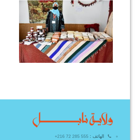
الهاتف :
555 285 72 216+