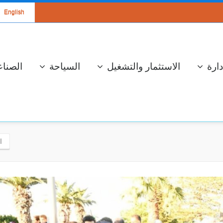
English
دارة
الاستثمار والتشغيل
السياحة
الصناع
افت
سة عمل لعرض
الإستعداد لموسم
مشروع محطة
جني وتحويل الزيتون
تحويل الكهربائي
والإحتفال بالعيد
المزدوج ذو جهد 400
الوطني للشجرة
كيلوفولط قرنبالية 2
إستعدادا لموسم