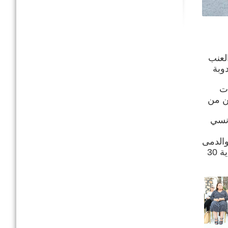
ى إفتتاح الدورة 61 لمهرجان العنب
دوبة
ات
نب المائدة ويمكن من
ونسي
والدمى
العملاقة والماجورات وذلك بمناسبة إفتتاح فعاليات الدورة 61 لمهرجان العنب بقرنبالية الذي يتواصل من 16 إلى غاية 30