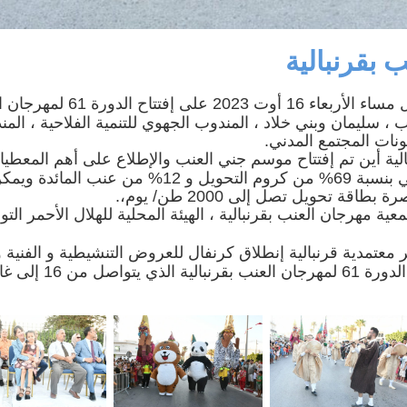
أشرفت السيدة صباح ملّاك والية نابل مساء الأربعاء 16 أوت 2023 عل
، سليمان وبني خلاد ، المندوب الجهوي للتنمية الفلاحية ، المن
ونات المجتمع المدني.
الية أين تم إفتتاح موسم جني العنب والإطلاع على أهم المعطي
المتعلقة بهذا المجال الذي يساهم في الإنتاج الوطني بنسبة 69% من كروم التحويل و 12% من ع
ية مهرجان العنب بقرنبالية ، الهيئة المحلية للهلال الأحمر الت
 معتمدية قرنبالية إنطلاق كرنفال للعروض التنشيطية و الفنية 