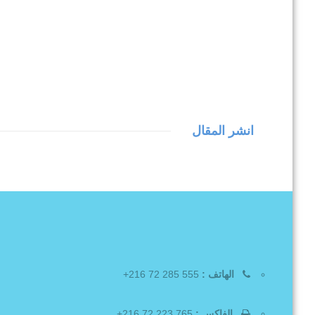
انشر المقال
الهاتف :
555 285 72 216+
الفاكس :
765 223 72 216+