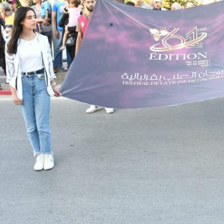
.
جني ...
..
في إط
اقرأ المزيد
اقرأ المزيد