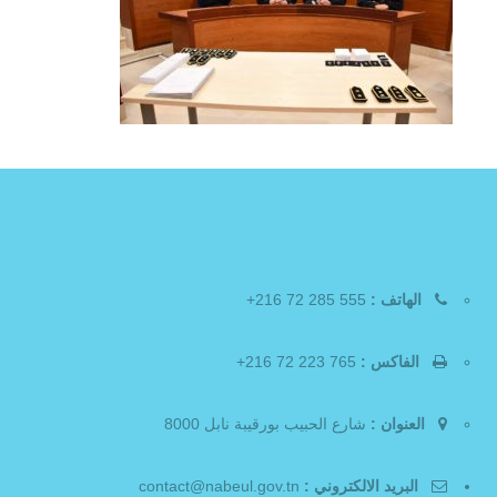
الهاتف :
555 285 72 216+
الفاكس :
765 223 72 216+
العنوان :
شارع الحبيب بورقيبة نابل 8000
البريد الالكتروني :
contact@nabeul.gov.tn