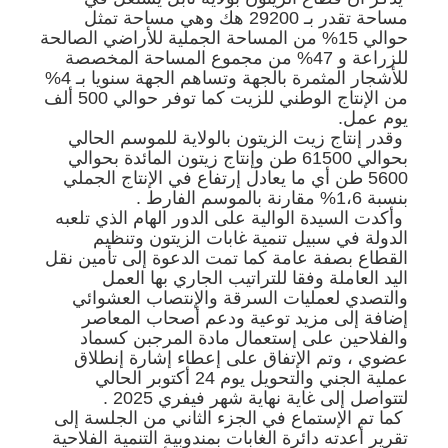
مساحة تقدر بـ 29200 هك وهي مساحة تمثل
حوالي 15% من المساحة الجملية للأراضي الصالحة
للزراعة و 47% من مجموع المساحة المخصصة
للأشجار المثمرة بالجهة وتساهم الجهة سنويا بـ 4%
من الإنتاج الوطني للزيت كما توفر حوالي 500 ألف
يوم عمل.
وقدر إنتاج زيت الزيتون بالولاية للموسم الحالي
بحوالي 61500 طن وإنتاج زيتون المائدة بحوالي
5600 طن أي ما يعادل إرتفاع في الإنتاج الجملي
بنسبة 1،6% مقارنة بالموسم الفارط .
وأكدت السيدة الوالية على الدور الهام الذي تلعبه
الدولة في سبيل تنمية غابات الزيتون وتنظيم
القطاع بصفة عامة كما تمت الدعوة إلى تأمين نقل
اليد العاملة وفقا للتراتيب الجاري بها العمل
والتصدي لعمليات السرقة والإنتصاب العشوائي
إضافة إلى مزيد توعية ودعم أصحاب المعاصر
والفلاحين على إستعمال مادة المرجبن كسماد
عضوي ، وتم الإتفاق على إعطاء إشارة إنطلاق
عملية الجني والتحويل يوم 24 أكتوبر الحالي
لتتواصل إلى غاية نهاية شهر فيفري 2025 .
كما تم الإستماع في الجزء الثاني من الجلسة إلى
تقرير أعدته دائرة الغابات بمندوبية التنمية الفلاحية