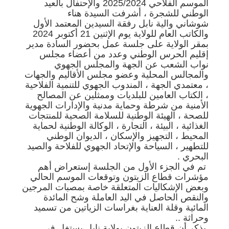
الموسم الفلاحي 2025/2024 والإحتفال بالعيد
الوطني للشجرة ، أشرفت السيدة هناء
شوشاني والية نابل رفقة السيدين المعتمد الأول
والكاتب العام للولاية يوم الإثنين 21 أكتوبر 2024
بمقر الولاية على جلسة عمل بحضور السادة مدير
إقليم الحرس الوطني وعدد من أعضاء مجلس
نواب الشعب عن الجهة والمجلس الجهوي
والمجالس المحلية وعضو مجلس الأقاليم والجهات
، معتمدي الجهة ، المندوب الجهوي للتنمية الفلاحية
، الكتاب العامين للبلديات وممثلين عن المصالح
الأمنية من شرطة وحماية مدنية والإدارات الجهوية
للصحة ، الهيئة الوطنية للسلامة الصحية للمنتجات
الغذائية ، البيئة ، التجارة ، الوكالة الوطنية لحماية
المحيط ، التجهيز والإسكان ، الديوان الوطني
للتطهير ، السياحة والإتحاد الجهوي للفلاحة والصيد
البحري .
تم في الجزء الأول من الجلسة إستعراض أهم
مؤشرات قطاع الزيتون وتوقعات الموسم الحالي
وبعض الإشكاليات المتعلقة خاصة بمصبات المرجين
والنقص الحاصل في اليد العاملة وشح المائدة
المائية وقلة العناية بغراسات الزياتين من تسميد
وحراثة ..
يذكر أن قطاع الزيتون بولاية نابل يستغل في