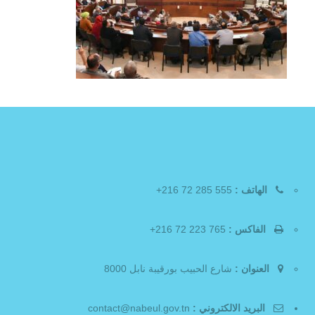
الهاتف :
555 285 72 216+
الفاكس :
765 223 72 216+
العنوان :
شارع الحبيب بورقيبة نابل 8000
البريد الالكتروني :
contact@nabeul.gov.tn