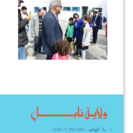
الهاتف :
555 285 72 216+