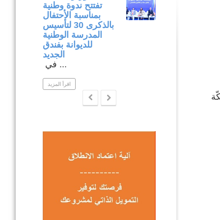
وميدانية لتنفيذ
تفتتح ندوة وطنية
المشاريع المدرجة
بمناسبة الأحتفال
في إطار برنامج
بالذكرى 30 لتأسيس
التنمية المندمجة
المدرسة الوطنية
بولاية نابل .
للديوانة بفندق
ار متابعة ...
الجديد
في ...
اقرأ المزيد
اقرأ المزيد
ّة