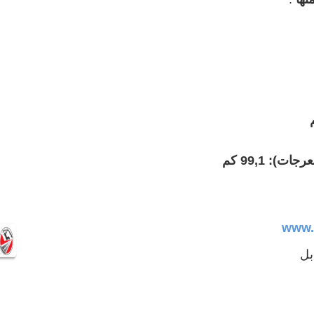
: 99,1 كم
www.
بل