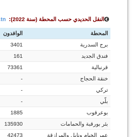
النقل الحديدي حسب المحطة (سنة 2022):
tn
المحطة
الوافدون
برج السدرية
3401
فندق الجديد
161
قرنبالية
73361
خنقة الحجاج
-
تركي
-
بلّي
-
بوعرقوب
1885
بئر بورقبة والحمامات
135930
عمر الخيام ونابل والمرازقة
42473