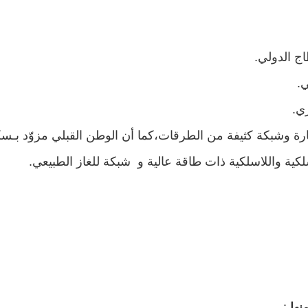
مشروع محطة
جني وتحويل الزيتون
تحويل الكهربائي
والإحتفال بالعيد
المزدوج ذو جهد 400
الوطني للشجرة
كيلوفولط قرنبالية 2
إستعدادا لموسم
 الدولي.
.
جني ...
..
في إط
.
اقرأ المزيد
اقرأ المزيد
ي.
ارة وشبكة كثيفة من الطرقات،كما أن الوطن القبلي مزوّد بـسك
لكية واللاسلكية ذات طاقة عالية و شبكة للغاز الطبيعي.
: