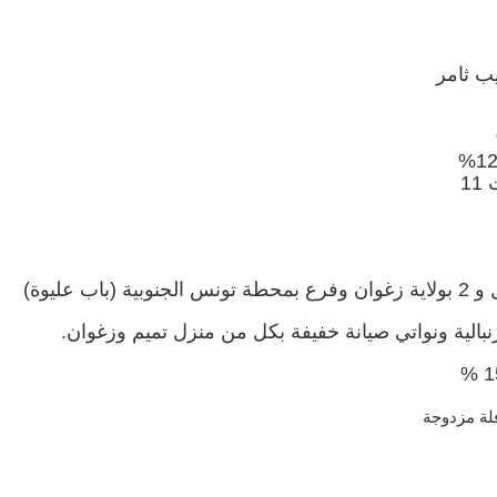
144 شارع الحبيب ثامر
4%
مساهمات الخواص و 53 % مساهمات الدولة منها 12%
مساهمات المجلس الجهوي بنابل و 41% مساهمات 11
الية ونواتي صيانة خفيفة بكل من منزل تميم وزغوان.