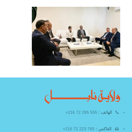
الهاتف :
555 285 72 216+
الفاكس :
765 223 72 216+