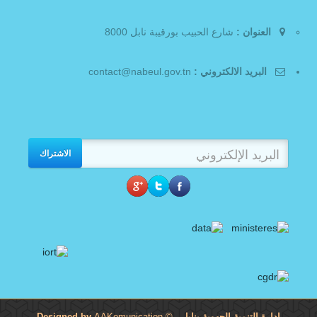
العنوان :
شارع الحبيب بورقيبة نابل 8000
البريد الالكتروني :
contact@nabeul.gov.tn
الاشتراك
إدارة التنمية الجهوية بنابل
- Designed by
©
AAKomunication