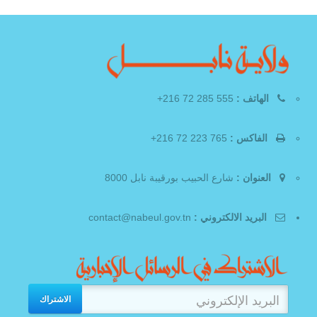
الهاتف :
555 285 72 216+
الفاكس :
765 223 72 216+
العنوان :
شارع الحبيب بورقيبة نابل 8000
البريد الالكتروني :
contact@nabeul.gov.tn
الاشتراك