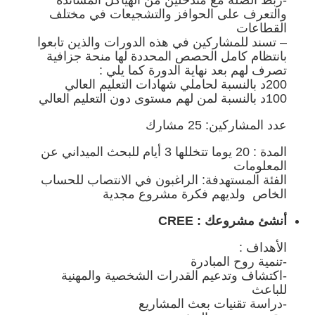
-ربط الصلة مع متدخلين من الهياكل المساندة
والتعرف على الحوافز والتشجيعات في مختلف
القطاعات
– تسند للمشاركين في هذه الدورات والذين تابعوا
بانتظام كامل الحصص المحددة لها منحة جزافية
تصرف لهم بعد نهاية الدورة كما يلي :
200د بالنسبة لحاملي شهادات التعليم العالي
100د بالنسبة لمن لهم مستوى دون التعليم العالي
عدد المشاركين: 25 مشارك
المدة : 20 يوما تتخللها 3 أيام للبحث الميداني عن
المعلومات
الفئة المستهدفة: الراغبون في الانتصاب للحساب
الخاص ولديهم فكرة مشروع مجدية
أنشئ مشروعك : CREE
الأهداف :
-تنمية روح المبادرة
-اكتشاف وتدعيم القدرات الشخصية والمهنية
للباعث
-دراسة تقنيات بعث المشاريع