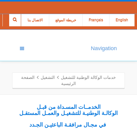
English
Français
خريطة الموقع
الاتصال بنا
Navigation
خدمات الوكالة الوطنية للتشغيل
التشغيل
الصفحة
الرئيسية
الخدمــات المسـداة من قبـل
الوكالـة الوطنيـة للتشغيـل والعمـل المستقـل
في مجـال مرافقـة الباعثيـن الجـدد