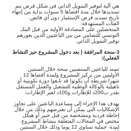
هي آلية لتوفير التمويل الذاتي في شكل قرض يتم
تسديدها خلال مدة أقصاها 5 سنوات بداية من إنتهاء
تاريخ تسديد قرض الإستثمار دون أي فائض.
الفئات المستهدفة:
المتحصلين على المصادقة الأولية من قبل البنك
التونسي للتضامن من بين الباعثيين الذين يعوزهم
توفير التمويل الذاتي.
3-منحة المرافقة ( بعد دخول المشروع حيز النشاط
الفعلي):
تسند للباعثين المنتصبين منحة خلال السنتين
الأوليتين من تركيز المشروع ولمدة أقصاها 12
شهرا شريطة أن يكونوا قد تابعوا دورة تكوينية أو
تاهيلية بالوكالة الوطنية للتشغيل والعمل المستقل
تقدر ب200د للإطارات و100د لغير الإطارات:
يهدف هذا الإجراء إلى مساعدة الباعثين على تجاوز
الإشكاليات التي يمكن أن تعترضهم وذلك من خلال
إحاطة فردية ومشخصة من قبل خبير أو هيكل
مختص في المجالات المتعلقة بنشاط المشروع
لمدة جملية تساوي 12 يوما وذلك خلال السنتين