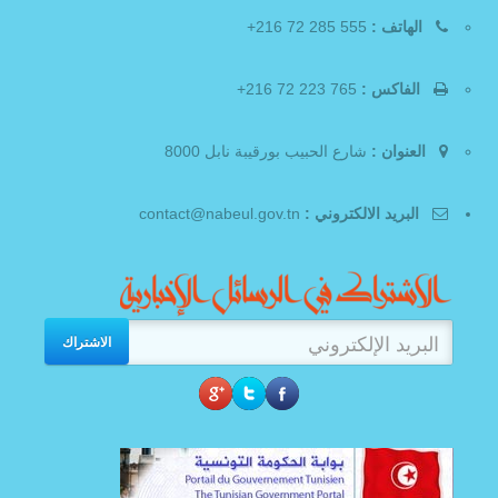
الهاتف :
555 285 72 216+
الفاكس :
765 223 72 216+
العنوان :
شارع الحبيب بورقيبة نابل 8000
البريد الالكتروني :
contact@nabeul.gov.tn
الاشتراك