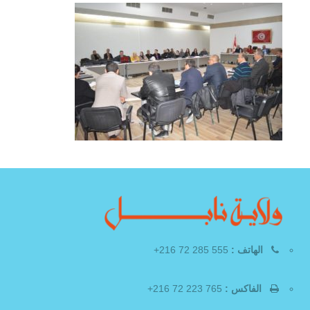
الهاتف :
555 285 72 216+
الفاكس :
765 223 72 216+