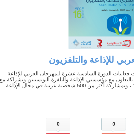
مشروع محطة
جني وتحويل الزيتون
تحويل الكهربائي
والإحتفال بالعيد
المزدوج ذو جهد 400
الوطني للشجرة
كيلوفولط قرنبالية 2
إستعدادا لموسم
.
جني ...
..
في إط
اقرأ المزيد
اقرأ المزيد
بي للإذاعة والتلفزيون
1 ماي 2015 بمدينة الحمامات فعاليات الدورة السادسة عشرة للمهرجان العربي للإذاعة
 بالتعاون مع مؤسستي الإذاعة والتلفزة التونسيتين وبشراكة مع
المؤسسة العربية للاتصالات الفضائية “عرب سات ” ، وبمشاركة أكثر من 500 شخصية عربية في مجال الإذاعة
0
0