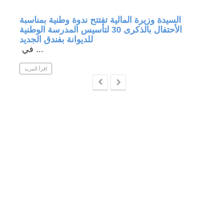
جة في
السيدة وزيرة المالية تفتتح ندوة وطنية بمناسبة
الأحتفال بالذكرى 30 لتأسيس المدرسة الوطنية
للديوانة بفندق الجديد
في ...
 المزيد
اقرأ المزيد