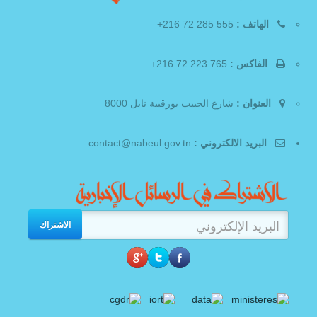
الهاتف :
555 285 72 216+
الفاكس :
765 223 72 216+
العنوان :
شارع الحبيب بورقيبة نابل 8000
البريد الالكتروني :
contact@nabeul.gov.tn
الاشتراك