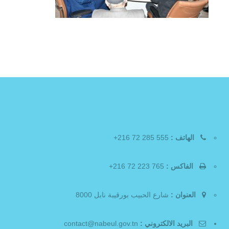
الهاتف :
555 285 72 216+
الفاكس :
765 223 72 216+
العنوان :
شارع الحبيب بورقيبة نابل 8000
البريد الالكتروني :
contact@nabeul.gov.tn