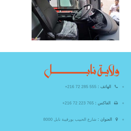
الهاتف :
555 285 72 216+
الفاكس :
765 223 72 216+
العنوان :
شارع الحبيب بورقيبة نابل 8000