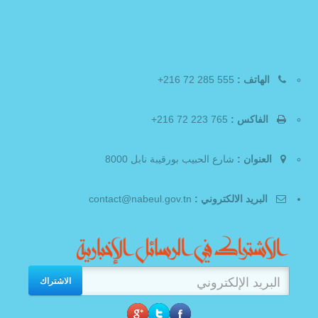
الهاتف :
555 285 72 216+
الفاكس :
765 223 72 216+
العنوان :
شارع الحبيب بورقيبة نابل 8000
البريد الالكتروني :
contact@nabeul.gov.tn
الاشتراك