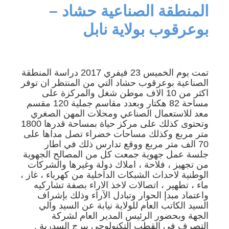
المنطقة الصناعية حشاد –
بوعرقوب بولاية نابل
تمت يوم الخميس 23 فيفري 2017 دراسة المنطقة
الصناعية بوعرقوب حشاد التي من المنتظر ان توفر
اكثر من 10 الاف موطن شغل والمركزة على
مساحة 82 هكتار وبعدد مقاسم جملية 120 مقسم
معد للاستعمال الصناعي ومحلات المهن الصغري
وتحتوى كذلك على مركز حياة بمساحة قدرها 1800
متر مربع وكذلك مساحات خضراء تصل مداها على
70 الف متر مربع ووقع تدارس ذلك في اطار
جلسة عمل جهوية جمعت كل من المصالح الجهوية
من تجهيز ، فلاحة ، املاك دولة وغيرها والشركات
الوطنية لاحداث الشبكات الداخلية من كهرباء ، غاز ،
ماء ، تطهير ، اتصالات لاخذ الاراء بصفة تشاركيه
واعتماد مبدإ الحوار وتبادل الآراء وذلك بإشراف
السيد الكاتب العام للولاية نيابة عن السيد والي
الجهة وبحضور الرئيس المدير العام لشركة
التصرف في القطب التكنولوجي ببرج السدرية .