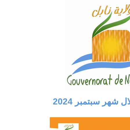
سة عمل لعرض
الإستعداد لموسم
مشروع محطة
جني وتحويل الزيتون
تحويل الكهربائي
والإحتفال بالعيد
المزدوج ذو جهد 400
الوطني للشجرة
كيلوفولط قرنبالية 2
إستعدادا لموسم
.
جني ...
..
في إط
اقرأ المزيد
اقرأ المزيد
 شهر سبتمبر 2024