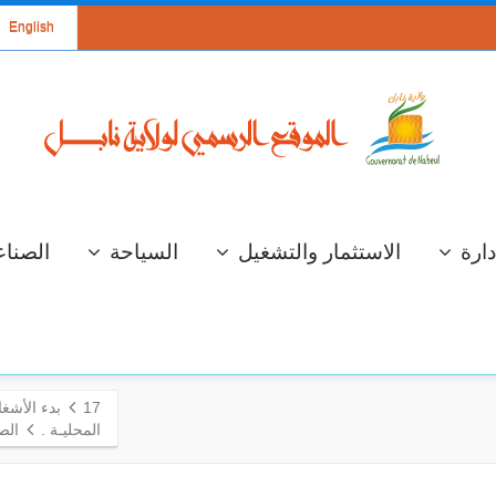
English
دارة
الاستثمار والتشغيل
السياحة
الصناع
17
بدء الأشغا
المحليـة .
الص