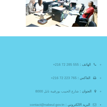
الهاتف :
555 285 72 216+
الفاكس :
765 223 72 216+
العنوان :
شارع الحبيب بورقيبة نابل 8000
البريد الالكتروني :
contact@nabeul.gov.tn