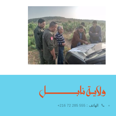
الهاتف :
555 285 72 216+